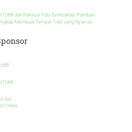
KTO88 dan Rahasia Tidur Berkualitas: Panduan
engkap Membuat Tempat Tidur yang Nyaman
Sponsor
lot88
KTO88
ot bet
ot Online