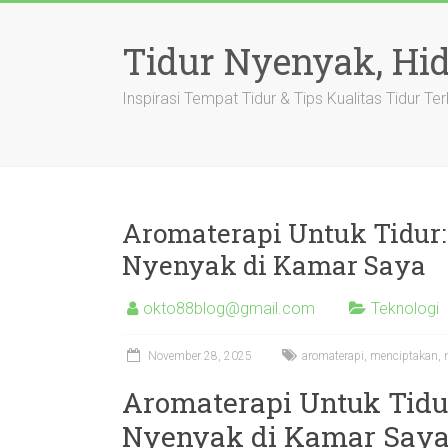
Skip
to
Tidur Nyenyak, Hi
content
Inspirasi Tempat Tidur & Tips Kualitas Tidur Ter
Aromaterapi Untuk Tidur
Nyenyak di Kamar Saya
okto88blog@gmail.com
Teknologi
November 28, 2025
aromaterapi
,
menciptakan
,
Aromaterapi Untuk Tidu
Nyenyak di Kamar Say