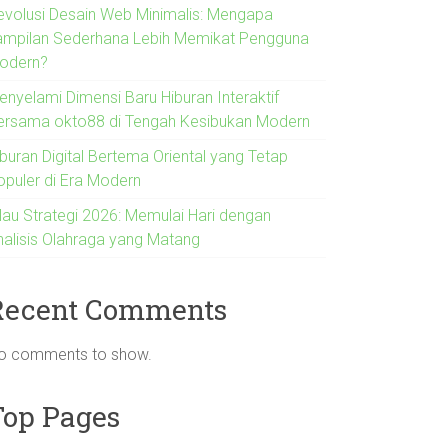
evolusi Desain Web Minimalis: Mengapa
ampilan Sederhana Lebih Memikat Pengguna
odern?
enyelami Dimensi Baru Hiburan Interaktif
ersama okto88 di Tengah Kesibukan Modern
iburan Digital Bertema Oriental yang Tetap
opuler di Era Modern
ilau Strategi 2026: Memulai Hari dengan
nalisis Olahraga yang Matang
Recent Comments
o comments to show.
Top Pages