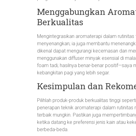
Menggabungkan Aromat
Berkualitas
Mengintegrasikan aromaterapi dalam rutinitas
menyenangkan; ia juga membantu menenangkan 
dikenal dapat mengurangi kecemasan dan men
menggunakan diffuser minyak esensial di ma
foam tadi; hasilnya benar-benar positif—saya 
kebangkitan pagi yang lebih segar.
Kesimpulan dan Rekom
Pilihlah produk-produk berkualitas tinggi sepe
penerapan teknik aromaterapi dalam rutinita
terbaik mungkin. Pastikan juga mempertimban
ketika datang ke preferensi jenis kain atau kek
berbeda-beda.