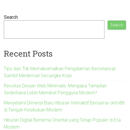
Search
Search
Recent Posts
Tips dan Trik Memaksimalkan Pengalaman Berselancar
Sambil Menikmati Secangkir Kopi
Revolusi Desain Web Minimalis: Mengapa Tampilan
Sederhana Lebih Memikat Pengguna Modern?
Menyelami Dimensi Baru Hiburan Interaktif Bersama okto88
di Tengah Kesibukan Modern
Hiburan Digital Bertema Oriental yang Tetap Populer di Era
Modern