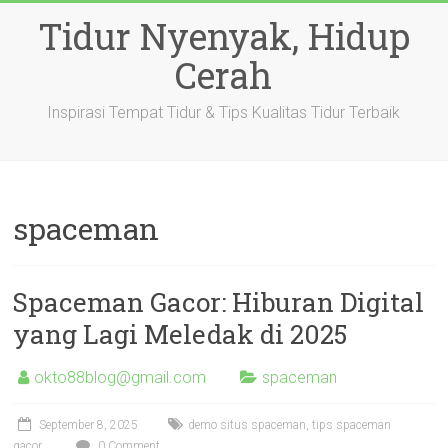
Skip
Tidur Nyenyak, Hidup
to
content
Cerah
Inspirasi Tempat Tidur & Tips Kualitas Tidur Terbaik
spaceman
Spaceman Gacor: Hiburan Digital
yang Lagi Meledak di 2025
okto88blog@gmail.com
spaceman
September 8, 2025
demo situs spaceman
,
tips spaceman
gacor
0 Comment