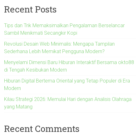
Recent Posts
Tips dan Trik Memaksimalkan Pengalaman Berselancar
Sambil Menikmati Secangkir Kopi
Revolusi Desain Web Minimalis: Mengapa Tampilan
Sederhana Lebih Memikat Pengguna Modern?
Menyelami Dimensi Baru Hiburan Interaktif Bersama okto88
di Tengah Kesibukan Modern
Hiburan Digital Bertema Oriental yang Tetap Populer di Era
Modern
Kilau Strategi 2026: Memulai Hari dengan Analisis Olahraga
yang Matang
Recent Comments