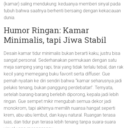
(kamar) saling mendukung: keduanya memberi sinyal pada
tubuh bahwa saatnya berhenti bersaing dengan kekacauan
dunia.
Humor Ringan: Kamar
Minimalis, tapi Jiwa Stabil
Desain kamar tidur minimalis bukan berarti kaku; justru bisa
sangat personal. Sederhanakan permukaan dengan satu
meja samping yang rapi, tirai yang tidak terlalu tebal, dan rak
kecil yang memegang buku favorit serta diffuser. Gue
pernah nyatain ke diri sendiri bahwa “kamar seharusnya jadi
pelukis tenang, bukan panggung perdebatan”. Ternyata,
setelah barang-barang berlebih diporong, kepala jadi lebih
ringan. Gue sempet mikir mengubah semua dekor jadi
monokrom, tapi akhirnya memilih nuansa hangat seperti
krem, abu-abu lembut, dan kayu natural. Ruangan terasa
luas, dan tidur pun terasa lebih tenang tanpa suara-suara