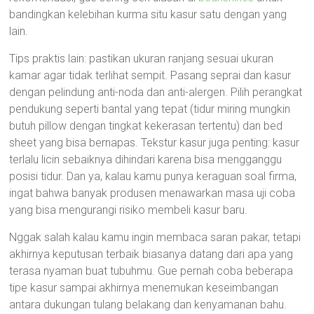
bandingkan kelebihan kurma situ kasur satu dengan yang
lain.
Tips praktis lain: pastikan ukuran ranjang sesuai ukuran
kamar agar tidak terlihat sempit. Pasang seprai dan kasur
dengan pelindung anti-noda dan anti-alergen. Pilih perangkat
pendukung seperti bantal yang tepat (tidur miring mungkin
butuh pillow dengan tingkat kekerasan tertentu) dan bed
sheet yang bisa bernapas. Tekstur kasur juga penting: kasur
terlalu licin sebaiknya dihindari karena bisa mengganggu
posisi tidur. Dan ya, kalau kamu punya keraguan soal firma,
ingat bahwa banyak produsen menawarkan masa uji coba
yang bisa mengurangi risiko membeli kasur baru.
Nggak salah kalau kamu ingin membaca saran pakar, tetapi
akhirnya keputusan terbaik biasanya datang dari apa yang
terasa nyaman buat tubuhmu. Gue pernah coba beberapa
tipe kasur sampai akhirnya menemukan keseimbangan
antara dukungan tulang belakang dan kenyamanan bahu.