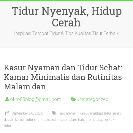
Skip
Tidur Nyenyak, Hidup
to
content
Cerah
Inspirasi Tempat Tidur & Tips Kualitas Tidur Terbaik
Kasur Nyaman dan Tidur Sehat:
Kamar Minimalis dan Rutinitas
Malam dan…
okto88blog@gmail.com
Uncategorized
September 26, 2025
Tips memilih kasur, manfaat tidur sehat,
desain kamar tidur minimalis, rutinitas malam hari, aromaterapi untuk
tidur