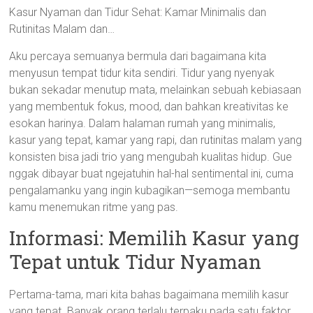
Kasur Nyaman dan Tidur Sehat: Kamar Minimalis dan
Rutinitas Malam dan…
Aku percaya semuanya bermula dari bagaimana kita
menyusun tempat tidur kita sendiri. Tidur yang nyenyak
bukan sekadar menutup mata, melainkan sebuah kebiasaan
yang membentuk fokus, mood, dan bahkan kreativitas ke
esokan harinya. Dalam halaman rumah yang minimalis,
kasur yang tepat, kamar yang rapi, dan rutinitas malam yang
konsisten bisa jadi trio yang mengubah kualitas hidup. Gue
nggak dibayar buat ngejatuhin hal-hal sentimental ini, cuma
pengalamanku yang ingin kubagikan—semoga membantu
kamu menemukan ritme yang pas.
Informasi: Memilih Kasur yang
Tepat untuk Tidur Nyaman
Pertama-tama, mari kita bahas bagaimana memilih kasur
yang tepat. Banyak orang terlalu terpaku pada satu faktor,