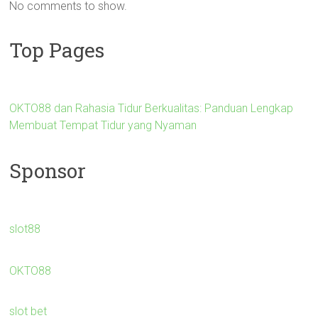
No comments to show.
Top Pages
OKTO88 dan Rahasia Tidur Berkualitas: Panduan Lengkap
Membuat Tempat Tidur yang Nyaman
Sponsor
slot88
OKTO88
slot bet