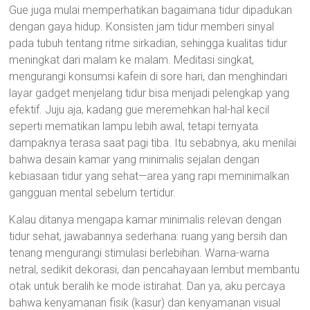
Gue juga mulai memperhatikan bagaimana tidur dipadukan
dengan gaya hidup. Konsisten jam tidur memberi sinyal
pada tubuh tentang ritme sirkadian, sehingga kualitas tidur
meningkat dari malam ke malam. Meditasi singkat,
mengurangi konsumsi kafein di sore hari, dan menghindari
layar gadget menjelang tidur bisa menjadi pelengkap yang
efektif. Juju aja, kadang gue meremehkan hal-hal kecil
seperti mematikan lampu lebih awal, tetapi ternyata
dampaknya terasa saat pagi tiba. Itu sebabnya, aku menilai
bahwa desain kamar yang minimalis sejalan dengan
kebiasaan tidur yang sehat—area yang rapi meminimalkan
gangguan mental sebelum tertidur.
Kalau ditanya mengapa kamar minimalis relevan dengan
tidur sehat, jawabannya sederhana: ruang yang bersih dan
tenang mengurangi stimulasi berlebihan. Warna-warna
netral, sedikit dekorasi, dan pencahayaan lembut membantu
otak untuk beralih ke mode istirahat. Dan ya, aku percaya
bahwa kenyamanan fisik (kasur) dan kenyamanan visual