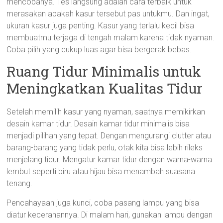
mencobanya. Tes langsung adalah cara terbaik untuk
merasakan apakah kasur tersebut pas untukmu. Dan ingat,
ukuran kasur juga penting. Kasur yang terlalu kecil bisa
membuatmu terjaga di tengah malam karena tidak nyaman.
Coba pilih yang cukup luas agar bisa bergerak bebas.
Ruang Tidur Minimalis untuk
Meningkatkan Kualitas Tidur
Setelah memilih kasur yang nyaman, saatnya memikirkan
desain kamar tidur. Desain kamar tidur minimalis bisa
menjadi pilihan yang tepat. Dengan mengurangi clutter atau
barang-barang yang tidak perlu, otak kita bisa lebih rileks
menjelang tidur. Mengatur kamar tidur dengan warna-warna
lembut seperti biru atau hijau bisa menambah suasana
tenang.
Pencahayaan juga kunci, coba pasang lampu yang bisa
diatur kecerahannya. Di malam hari, gunakan lampu dengan