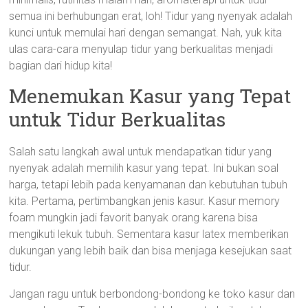
semua ini berhubungan erat, loh! Tidur yang nyenyak adalah
kunci untuk memulai hari dengan semangat. Nah, yuk kita
ulas cara-cara menyulap tidur yang berkualitas menjadi
bagian dari hidup kita!
Menemukan Kasur yang Tepat
untuk Tidur Berkualitas
Salah satu langkah awal untuk mendapatkan tidur yang
nyenyak adalah memilih kasur yang tepat. Ini bukan soal
harga, tetapi lebih pada kenyamanan dan kebutuhan tubuh
kita. Pertama, pertimbangkan jenis kasur. Kasur memory
foam mungkin jadi favorit banyak orang karena bisa
mengikuti lekuk tubuh. Sementara kasur latex memberikan
dukungan yang lebih baik dan bisa menjaga kesejukan saat
tidur.
Jangan ragu untuk berbondong-bondong ke toko kasur dan