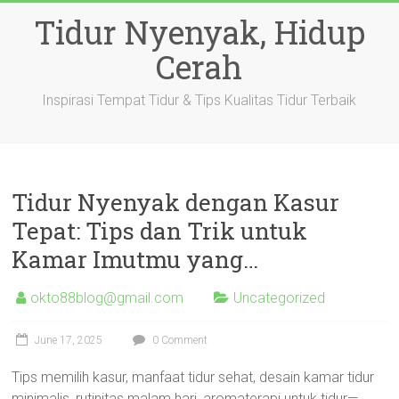
Skip
Tidur Nyenyak, Hidup
to
content
Cerah
Inspirasi Tempat Tidur & Tips Kualitas Tidur Terbaik
Tidur Nyenyak dengan Kasur
Tepat: Tips dan Trik untuk
Kamar Imutmu yang…
okto88blog@gmail.com
Uncategorized
June 17, 2025
0 Comment
Tips memilih kasur, manfaat tidur sehat, desain kamar tidur
minimalis, rutinitas malam hari, aromaterapi untuk tidur—