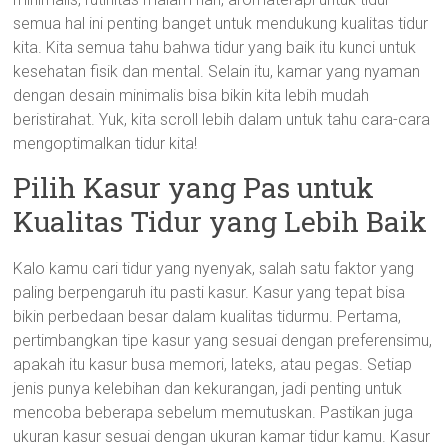
semua hal ini penting banget untuk mendukung kualitas tidur
kita. Kita semua tahu bahwa tidur yang baik itu kunci untuk
kesehatan fisik dan mental. Selain itu, kamar yang nyaman
dengan desain minimalis bisa bikin kita lebih mudah
beristirahat. Yuk, kita scroll lebih dalam untuk tahu cara-cara
mengoptimalkan tidur kita!
Pilih Kasur yang Pas untuk
Kualitas Tidur yang Lebih Baik
Kalo kamu cari tidur yang nyenyak, salah satu faktor yang
paling berpengaruh itu pasti kasur. Kasur yang tepat bisa
bikin perbedaan besar dalam kualitas tidurmu. Pertama,
pertimbangkan tipe kasur yang sesuai dengan preferensimu,
apakah itu kasur busa memori, lateks, atau pegas. Setiap
jenis punya kelebihan dan kekurangan, jadi penting untuk
mencoba beberapa sebelum memutuskan. Pastikan juga
ukuran kasur sesuai dengan ukuran kamar tidur kamu. Kasur