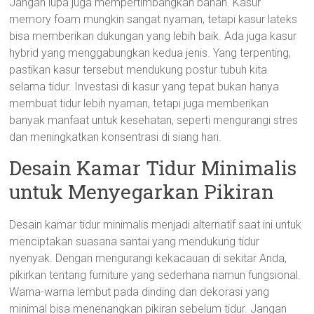
Jangan lupa juga mempertimbangkan bahan. Kasur
memory foam mungkin sangat nyaman, tetapi kasur lateks
bisa memberikan dukungan yang lebih baik. Ada juga kasur
hybrid yang menggabungkan kedua jenis. Yang terpenting,
pastikan kasur tersebut mendukung postur tubuh kita
selama tidur. Investasi di kasur yang tepat bukan hanya
membuat tidur lebih nyaman, tetapi juga memberikan
banyak manfaat untuk kesehatan, seperti mengurangi stres
dan meningkatkan konsentrasi di siang hari.
Desain Kamar Tidur Minimalis
untuk Menyegarkan Pikiran
Desain kamar tidur minimalis menjadi alternatif saat ini untuk
menciptakan suasana santai yang mendukung tidur
nyenyak. Dengan mengurangi kekacauan di sekitar Anda,
pikirkan tentang furniture yang sederhana namun fungsional.
Warna-warna lembut pada dinding dan dekorasi yang
minimal bisa menenangkan pikiran sebelum tidur. Jangan