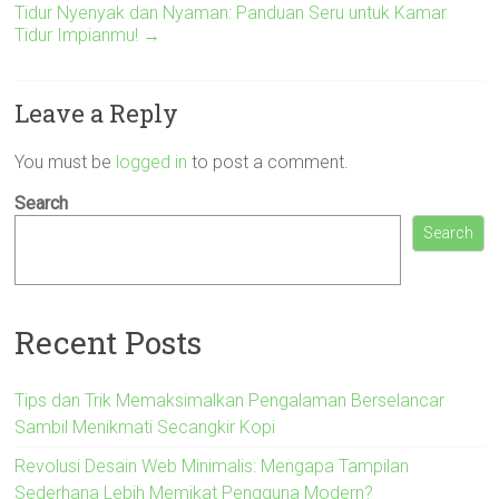
Tidur Nyenyak dan Nyaman: Panduan Seru untuk Kamar
Tidur Impianmu!
→
Leave a Reply
You must be
logged in
to post a comment.
Search
Search
Recent Posts
Tips dan Trik Memaksimalkan Pengalaman Berselancar
Sambil Menikmati Secangkir Kopi
Revolusi Desain Web Minimalis: Mengapa Tampilan
Sederhana Lebih Memikat Pengguna Modern?