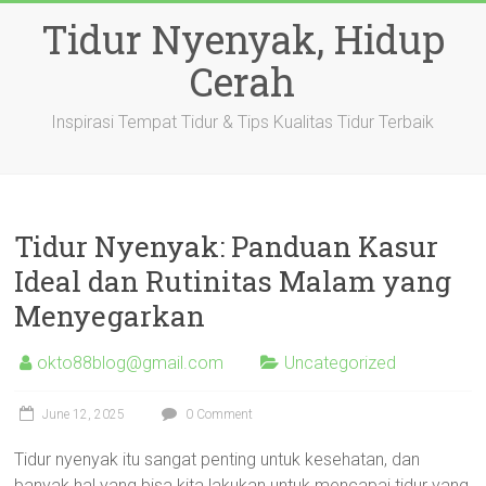
Skip
Tidur Nyenyak, Hidup
to
content
Cerah
Inspirasi Tempat Tidur & Tips Kualitas Tidur Terbaik
Tidur Nyenyak: Panduan Kasur
Ideal dan Rutinitas Malam yang
Menyegarkan
okto88blog@gmail.com
Uncategorized
June 12, 2025
0 Comment
Tidur nyenyak itu sangat penting untuk kesehatan, dan
banyak hal yang bisa kita lakukan untuk mencapai tidur yang