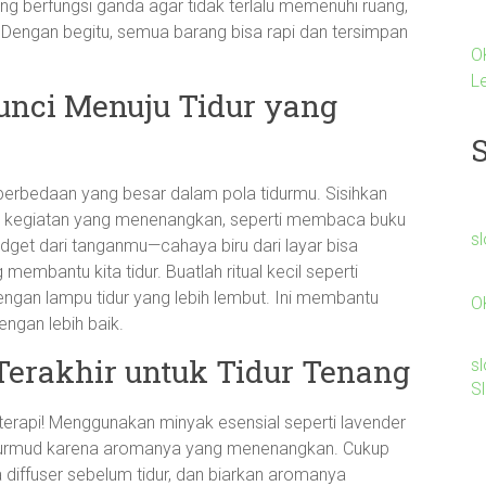
ang berfungsi ganda agar tidak terlalu memenuhi ruang,
 Dengan begitu, semua barang bisa rapi dan tersimpan
O
L
unci Menuju Tidur yang
perbedaan yang besar dalam pola tidurmu. Sisihkan
uk kegiatan yang menenangkan, seperti membaca buku
s
get dari tanganmu—cahaya biru dari layar bisa
mbantu kita tidur. Buatlah ritual kecil seperti
gan lampu tidur yang lebih lembut. Ini membantu
O
ngan lebih baik.
Terakhir untuk Tidur Tenang
sl
Sl
terapi! Menggunakan minyak esensial seperti lavender
idurmud karena aromanya yang menenangkan. Cukup
 diffuser sebelum tidur, dan biarkan aromanya