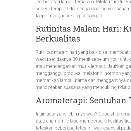
lembut atau lampu temaram. Pilihlah furnitur y
seperti tempat tidur dengan laci penyimpanan.
tanpa mengacaukan pandangan.
Rutinitas Malam Hari: K
Berkualitas
Rutinitas malam hari yang baik bisa membuat 
waktu setidaknya 30 menit sebelum tidur unt
atau mendengarkan musik lembut. Jauhkan gad
mengganggu produksi melatonin, hormon yang me
mematikan lampu utama dan menggantinya den
menciptakan suasana yang mendukung tidur de
Aromaterapi: Sentuhan 
Ingin tidur yang lebih nyenyak? Cobalah aroma
atau chamomile bisa memperbaiki kualitas t
teteskan beberapa tetes minyak esensial pada