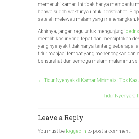
memenuhi kamar. Ini tidak hanya membantu meri
bahwa sudah waktunya untuk beristirahat. Si
setelah melewati malam yang menenangkan, 
Akhirnya, jangan ragu untuk mengunjungi
bedns
memilih kasur yang tepat dan menciptakan de
yang nyenyak tidak hanya tentang seberapa lam
tidur menjadi tempat yang menenangkan dan m
beristirahat dan semoga malam-malammu sela
←
Tidur Nyenyak di Kamar Minimalis: Tips Kasu
Tidur Nyenyak: 
Leave a Reply
You must be
logged in
to post a comment.