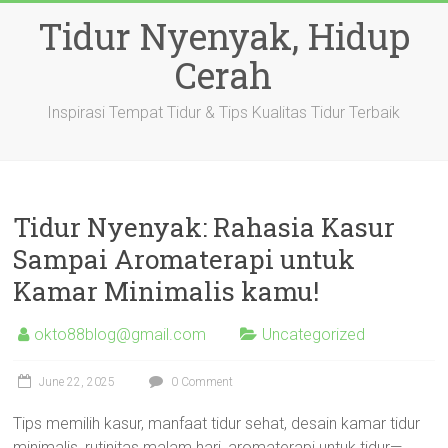
Skip
Tidur Nyenyak, Hidup
to
content
Cerah
Inspirasi Tempat Tidur & Tips Kualitas Tidur Terbaik
Tidur Nyenyak: Rahasia Kasur
Sampai Aromaterapi untuk
Kamar Minimalis kamu!
okto88blog@gmail.com
Uncategorized
June 22, 2025
0 Comment
Tips memilih kasur, manfaat tidur sehat, desain kamar tidur
minimalis, rutinitas malam hari, aromaterapi untuk tidur—