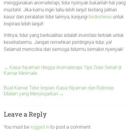
menggunakan aromaterapi, tidur nyenyak bukanlah hal yang
mustahil. Jika kamu ingin tahu lebih lanjut tentang pilihan
kasur dan peralatan tidur lainnya, kunjungi
bednshines
untuk
inspirasi lebih lanjut!
Intinya, tidur yang berkualitas adalah investasi terbaik untuk
kesehatanmu. Jangan remehkan pentingnya tidur, ya!
Selamat mencoba dan semoga tidurmu semakin nyenyak!
←
Kasur Nyaman Hingga Aromaterapi: Tips Tidur Sehat di
Kamar Minimalis
Buat Kamar Tidur Impian: Kasur Nyaman dan Rutinitas
Malam yang Menyegarkan
→
Leave a Reply
You must be
logged in
to post a comment.