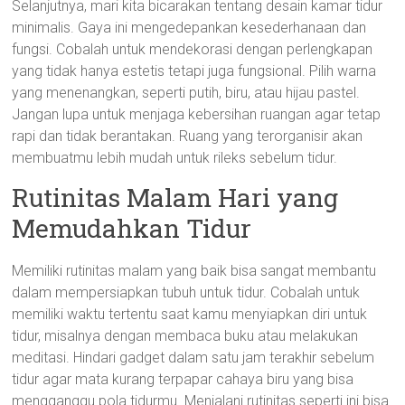
Selanjutnya, mari kita bicarakan tentang desain kamar tidur
minimalis. Gaya ini mengedepankan kesederhanaan dan
fungsi. Cobalah untuk mendekorasi dengan perlengkapan
yang tidak hanya estetis tetapi juga fungsional. Pilih warna
yang menenangkan, seperti putih, biru, atau hijau pastel.
Jangan lupa untuk menjaga kebersihan ruangan agar tetap
rapi dan tidak berantakan. Ruang yang terorganisir akan
membuatmu lebih mudah untuk rileks sebelum tidur.
Rutinitas Malam Hari yang
Memudahkan Tidur
Memiliki rutinitas malam yang baik bisa sangat membantu
dalam mempersiapkan tubuh untuk tidur. Cobalah untuk
memiliki waktu tertentu saat kamu menyiapkan diri untuk
tidur, misalnya dengan membaca buku atau melakukan
meditasi. Hindari gadget dalam satu jam terakhir sebelum
tidur agar mata kurang terpapar cahaya biru yang bisa
mengganggu pola tidurmu. Menjalani rutinitas seperti ini bisa