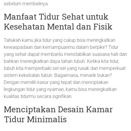
sebelum membelinya.
Manfaat Tidur Sehat untuk
Kesehatan Mental dan Fisik
Tahukah kamu jika tidur yang cukup bisa meningkatkan
kewaspadaan dan kemampuanmu dalam berpikir? Tidur
yang sehat dapat membantu menstabilkan suasana hati dan
bahkan meningkatkan daya tahan tubuh. Ketika kita tidur,
tubuh kita memperbaiki sel-sel yang rusak dan memperkuat
sistem kekebalan tubuh. Bagaimana, menarik bukan?
Dengan memilih kasur yang tepat dan menciptakan
lingkungan tidur yang nyaman, kamu bisa meningkatkan
kualitas tidurmu secara signifikan.
Menciptakan Desain Kamar
Tidur Minimalis