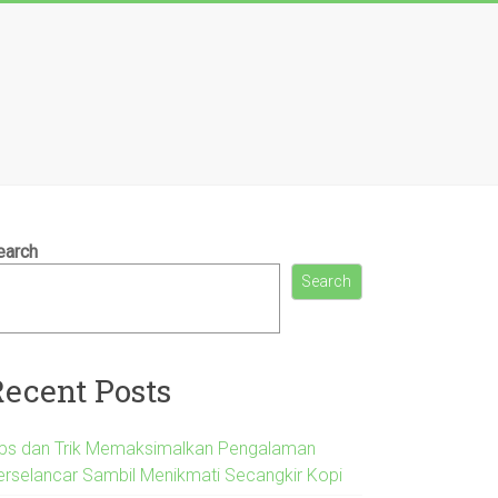
earch
Search
Recent Posts
ips dan Trik Memaksimalkan Pengalaman
erselancar Sambil Menikmati Secangkir Kopi