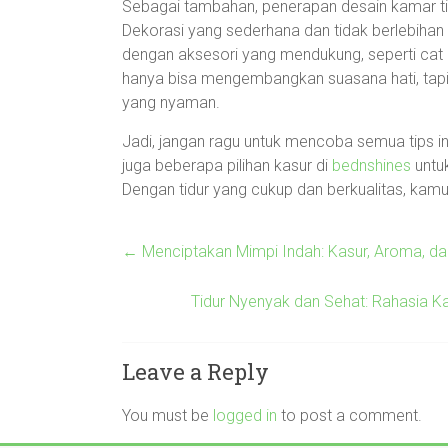
Sebagai tambahan, penerapan desain kamar tid
Dekorasi yang sederhana dan tidak berlebihan 
dengan aksesori yang mendukung, seperti cat
hanya bisa mengembangkan suasana hati, tapi 
yang nyaman.
Jadi, jangan ragu untuk mencoba semua tips ini
juga beberapa pilihan kasur di
bednshines
untu
Dengan tidur yang cukup dan berkualitas, kamu
←
Menciptakan Mimpi Indah: Kasur, Aroma, d
Tidur Nyenyak dan Sehat: Rahasi
Leave a Reply
You must be
logged in
to post a comment.