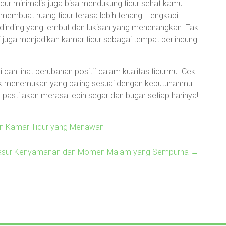
ur minimalis juga bisa mendukung tidur sehat kamu.
membuat ruang tidur terasa lebih tenang. Lengkapi
 dinding yang lembut dan lukisan yang menenangkan. Tak
juga menjadikan kamar tidur sebagai tempat berlindung
 dan lihat perubahan positif dalam kualitas tidurmu. Cek
k menemukan yang paling sesuai dengan kebutuhanmu.
 pasti akan merasa lebih segar dan bugar setiap harinya!
an Kamar Tidur yang Menawan
a Kasur Kenyamanan dan Momen Malam yang Sempurna
→