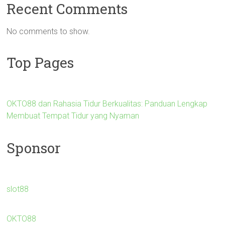
Recent Comments
No comments to show.
Top Pages
OKTO88 dan Rahasia Tidur Berkualitas: Panduan Lengkap
Membuat Tempat Tidur yang Nyaman
Sponsor
slot88
OKTO88