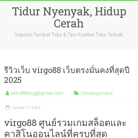
Skip
Tidur Nyenyak, Hidup
to
content
Cerah
Inspirasi Tempat Tidur & Tips Kualitas Tidur Terbaik
รีวิวเว็บ virgo88 เว็บตรงมั่นคงที่สุดปี
2025
okto88blog@gmail.com
Uncategorized
October 17, 2025
virgo88 ศูนย์รวมเกมสล็อตและ
คาสิโนออนไลน์ที่ครบที่สุด