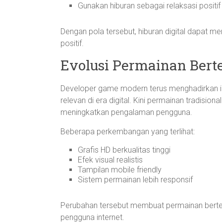
Gunakan hiburan sebagai relaksasi positif
Dengan pola tersebut, hiburan digital dapat m
positif.
Evolusi Permainan Bert
Developer game modern terus menghadirkan in
relevan di era digital. Kini permainan tradisio
meningkatkan pengalaman pengguna.
Beberapa perkembangan yang terlihat:
Grafis HD berkualitas tinggi
Efek visual realistis
Tampilan mobile friendly
Sistem permainan lebih responsif
Perubahan tersebut membuat permainan bertem
pengguna internet.