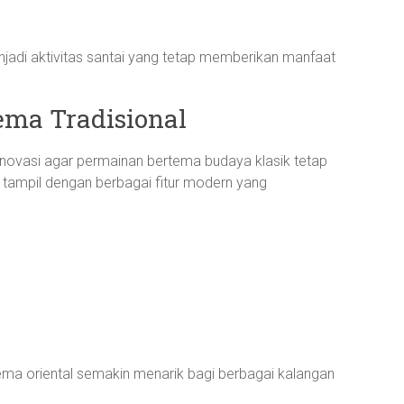
enjadi aktivitas santai yang tetap memberikan manfaat
ema Tradisional
ovasi agar permainan bertema budaya klasik tetap
nal tampil dengan berbagai fitur modern yang
a oriental semakin menarik bagi berbagai kalangan