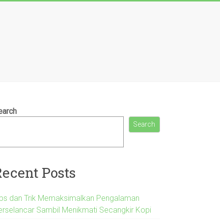
earch
Search
Recent Posts
ips dan Trik Memaksimalkan Pengalaman
erselancar Sambil Menikmati Secangkir Kopi