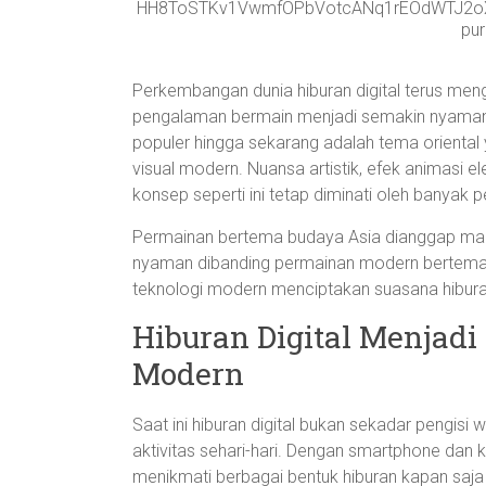
Perkembangan dunia hiburan digital terus me
pengalaman bermain menjadi semakin nyaman
populer hingga sekarang adalah tema orienta
visual modern. Nuansa artistik, efek animasi
konsep seperti ini tetap diminati oleh banyak p
Permainan bertema budaya Asia dianggap ma
nyaman dibanding permainan modern bertema k
teknologi modern menciptakan suasana hiburan
Hiburan Digital Menjadi
Modern
Saat ini hiburan digital bukan sekadar pengisi
aktivitas sehari-hari. Dengan smartphone dan 
menikmati berbagai bentuk hiburan kapan saja