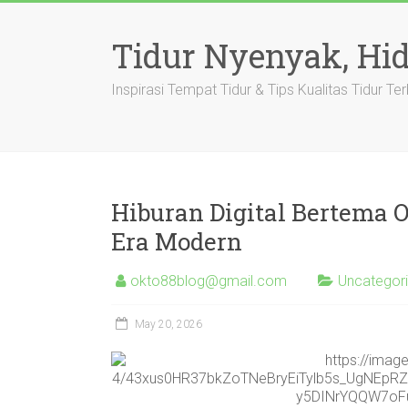
Skip
to
Tidur Nyenyak, Hi
content
Inspirasi Tempat Tidur & Tips Kualitas Tidur Ter
Hiburan Digital Bertema O
Era Modern
okto88blog@gmail.com
Uncategor
May 20, 2026