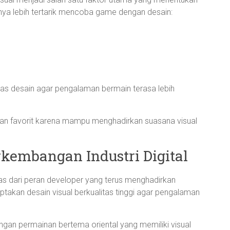
nya lebih tertarik mencoba game dengan desain:
tas desain agar pengalaman bermain terasa lebih
ihan favorit karena mampu menghadirkan suasana visual
kembangan Industri Digital
epas dari peran developer yang terus menghadirkan
takan desain visual berkualitas tinggi agar pengalaman
ngan permainan bertema oriental yang memiliki visual