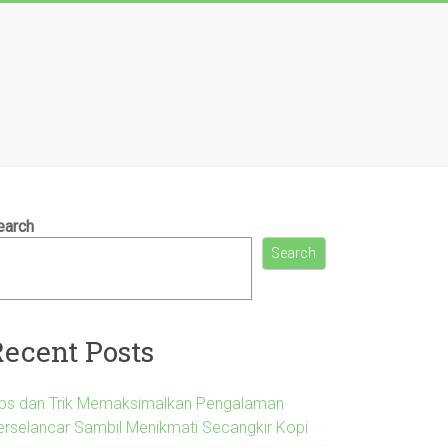
earch
Search
Recent Posts
ips dan Trik Memaksimalkan Pengalaman
erselancar Sambil Menikmati Secangkir Kopi