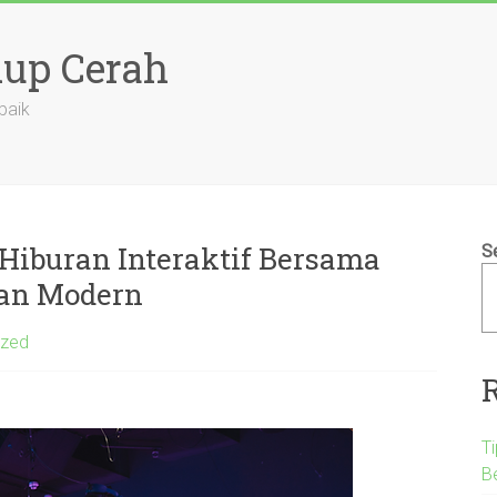
dup Cerah
baik
Hiburan Interaktif Bersama
S
kan Modern
ized
T
B