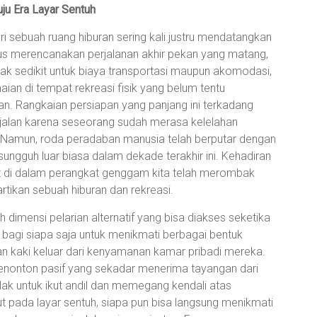
u Era Layar Sentuh
 sebuah ruang hiburan sering kali justru mendatangkan
rus merencanakan perjalanan akhir pekan yang matang,
k sedikit untuk biaya transportasi maupun akomodasi,
ian di tempat rekreasi fisik yang belum tentu
. Rangkaian persiapan yang panjang ini terkadang
 jalan karena seseorang sudah merasa kelelahan
ai. Namun, roda peradaban manusia telah berputar dengan
gguh luar biasa dalam dekade terakhir ini. Kehadiran
uat di dalam perangkat genggam kita telah merombak
tikan sebuah hiburan dan rekreasi.
imensi pelarian alternatif yang bisa diakses seketika
 bagi siapa saja untuk menikmati berbagai bentuk
n kaki keluar dari kenyamanan kamar pribadi mereka.
penonton pasif yang sekadar menerima tayangan dari
lak untuk ikut andil dan memegang kendali atas
t pada layar sentuh, siapa pun bisa langsung menikmati