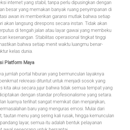
 internet yang stabil, tanpa perlu dipusingkan dengan
uran besar yang memakan banyak ruang penyimpanan di
asi awan ini memberikan garansi mutlak bahwa setiap
ari akan langsung direspons secara instan. Tidak akan
 terputus di tengah jalan atau layar gawai yang membeku
ri kesenangan. Stabilitas operasional tingkat tinggi
mastikan bahwa setiap menit waktu luangmu benar-
uktur kelas dunia.
si Platform Maya
 jumlah portal hiburan yang bermunculan layaknya
penikmat rekreasi dituntut untuk menjadi sosok yang
Harus kita akui secara jujur bahwa tidak semua tempat yang
diciptakan dengan standar profesionalisme yang setara.
lan luarnya terlihat sangat memikat dan menjanjikan,
ermasalahan baru yang menguras emosi. Mulai dari
 tautan menu yang sering kali rusak, hingga kemunculan
pandang layar, semua itu adalah bentuk pelayanan
 awal seseorang untuk bersantai.