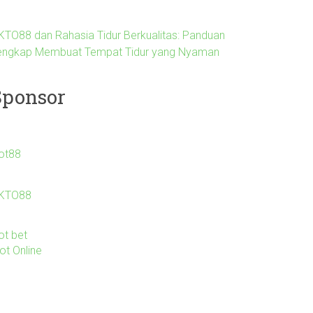
KTO88 dan Rahasia Tidur Berkualitas: Panduan
engkap Membuat Tempat Tidur yang Nyaman
Sponsor
lot88
KTO88
ot bet
ot Online